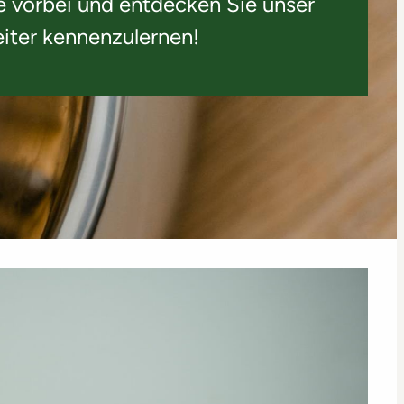
ie vorbei und entdecken Sie unser
eiter kennenzulernen!