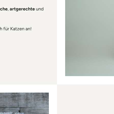
iche
,
artgerechte
und
 für Katzen an!